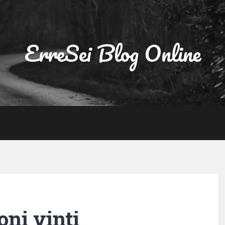
ErreSei Blog Online
oni vinti