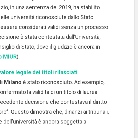
io, in una sentenza del 2019, ha stabilito
delle università riconosciute dallo Stato
no essere considerati validi senza un processo
cisione è stata contestata dall’Università,
iglio di Stato, dove il giudizio è ancora in
to MIUR
).
 valore legale dei titoli rilasciati
di Milano
è stato riconosciuto. Ad esempio,
fermato la validità di un titolo di laurea
precedente decisione che contestava il diritto
ottore”. Questo dimostra che, dinanzi ai tribunali,
 dell’università è ancora soggetta a