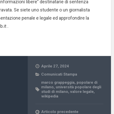
“informazioni libere” destinatarie di sentenza
avata. Se siete uno studente o un giornalista
entazione penale e legale ed approfondire la
b.it
.
Aprile 27, 2024
Comunicati Stampa
marco grappeggia
,
popolare di
milano
,
università popolare degli
studi di milano
,
valore legale
,
wikipedia
Articolo precedente