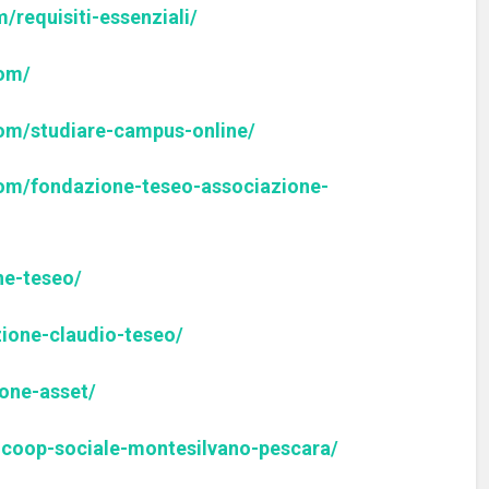
/requisiti-essenziali/
com/
om/studiare-campus-online/
com/fondazione-teseo-associazione-
ne-teseo/
zione-claudio-teseo/
one-asset/
-coop-sociale-montesilvano-pescara/