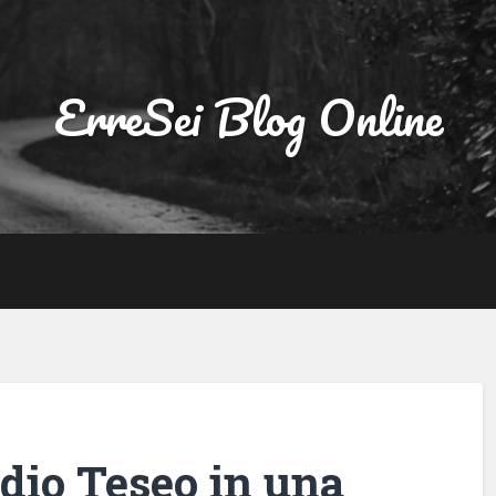
ErreSei Blog Online
dio Teseo in una